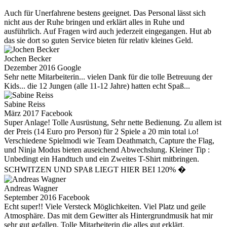
Auch für Unerfahrene bestens geeignet. Das Personal lässt sich
nicht aus der Ruhe bringen und erklärt alles in Ruhe und
ausführlich. Auf Fragen wird auch jederzeit eingegangen. Hut ab
das sie dort so guten Service bieten für relativ kleines Geld.
Jochen Becker
Dezember 2016 Google
Sehr nette Mitarbeiterin... vielen Dank für die tolle Betreuung der
Kids... die 12 Jungen (alle 11-12 Jahre) hatten echt Spaß...
Sabine Reiss
März 2017 Facebook
Super Anlage! Tolle Ausrüstung, Sehr nette Bedienung. Zu allem ist
der Preis (14 Euro pro Person) für 2 Spiele a 20 min total i.o!
Verschiedene Spielmodi wie Team Deathmatch, Capture the Flag,
und Ninja Modus bieten auseichend Abwechslung. Kleiner Tip :
Unbedingt ein Handtuch und ein Zweites T-Shirt mitbringen.
SCHWITZEN UND SPAß LIEGT HIER BEI 120% �
Andreas Wagner
September 2016 Facebook
Echt super!! Viele Versteck Möglichkeiten. Viel Platz und geile
Atmosphäre. Das mit dem Gewitter als Hintergrundmusik hat mir
sehr gut gefallen. Tolle Mitarbeiterin die alles gut erklärt.